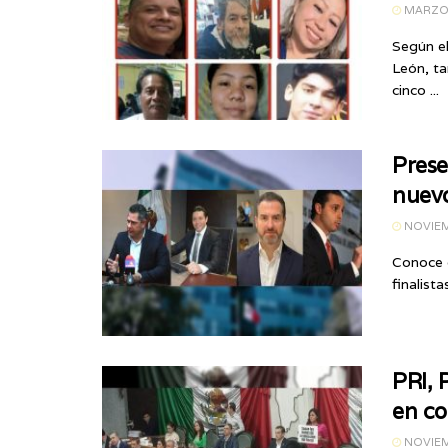
MARZO 
Según e
León, t
cinco ...
Prese
nuevo
NOVIEM
Conoce 
finalist
PRI, 
en co
NOVIEM