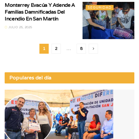
Monterrey Evacúa Y Atiende A
SEGURIDAD
Familias Damnificadas Del
Incendio En San Martín
JULIO 25, 2025
1
2
…
8
Populares del día