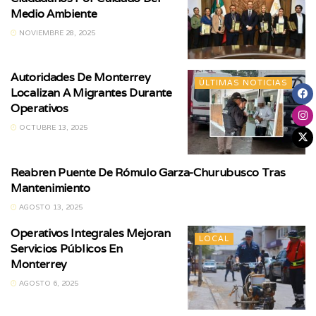
Medio Ambiente
NOVIEMBRE 28, 2025
Autoridades De Monterrey
ÚLTIMAS NOTICIAS
Localizan A Migrantes Durante
Operativos
OCTUBRE 13, 2025
Reabren Puente De Rómulo Garza-Churubusco Tras
ÚLTIMAS NOTICIAS
Mantenimiento
AGOSTO 13, 2025
Operativos Integrales Mejoran
LOCAL
Servicios Públicos En
Monterrey
AGOSTO 6, 2025