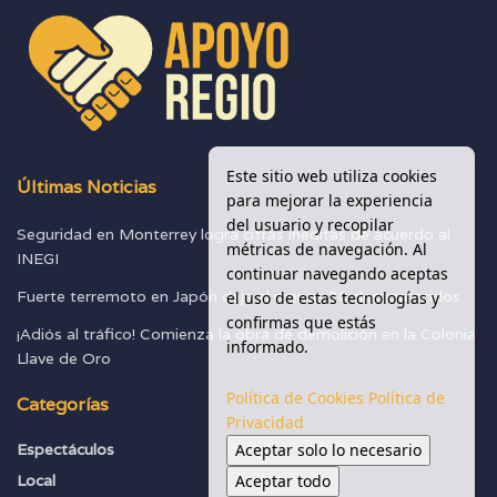
Este sitio web utiliza cookies
Últimas Noticias
para mejorar la experiencia
del usuario y recopilar
Seguridad en Monterrey logra cifras inéditas de acuerdo al
métricas de navegación. Al
INEGI
continuar navegando aceptas
Fuerte terremoto en Japón deja al menos 30 desaparecidos
el uso de estas tecnologías y
confirmas que estás
¡Adiós al tráfico! Comienza la obra de demolición en la Colonia
informado.
Llave de Oro
Política de Cookies
Política de
Categorías
Privacidad
Aceptar solo lo necesario
Espectáculos
Seguridad
Aceptar todo
Local
Sociedad