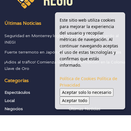
Este sitio web utiliza cookies
Últimas Noticias
para mejorar la experiencia
del usuario y recopilar
Seguridad en Monterrey logra cifras inéditas de acuerdo al
métricas de navegación. Al
INEGI
continuar navegando aceptas
el uso de estas tecnologías y
Fuerte terremoto en Japón deja al menos 30 desaparecidos
confirmas que estás
¡Adiós al tráfico! Comienza la obra de demolición en la Colonia
informado.
Llave de Oro
Política de Cookies
Política de
Categorías
Privacidad
Aceptar solo lo necesario
Espectáculos
Seguridad
Aceptar todo
Local
Sociedad
Negocios
Últimas Noticias
Política
Vialidades
Salud Y Ambiente