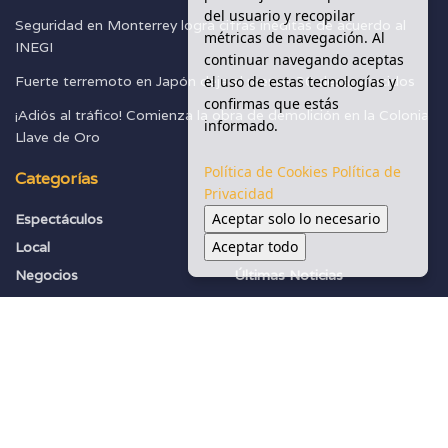
del usuario y recopilar
Seguridad en Monterrey logra cifras inéditas de acuerdo al
métricas de navegación. Al
INEGI
continuar navegando aceptas
el uso de estas tecnologías y
Fuerte terremoto en Japón deja al menos 30 desaparecidos
confirmas que estás
¡Adiós al tráfico! Comienza la obra de demolición en la Colonia
informado.
Llave de Oro
Política de Cookies
Política de
Categorías
Privacidad
Aceptar solo lo necesario
Espectáculos
Seguridad
Aceptar todo
Local
Sociedad
Negocios
Últimas Noticias
Política
Vialidades
Salud Y Ambiente