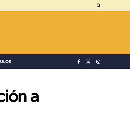
ULOS
ción a