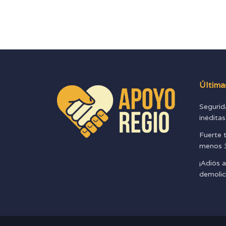
Última
Segurid
inédita
Fuerte 
menos 3
¡Adiós a
demolic