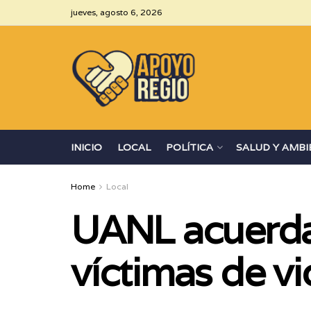
jueves, agosto 6, 2026
INICIO
LOCAL
POLÍTICA
SALUD Y AMBI
Home
Local
UANL acuerda 
víctimas de v