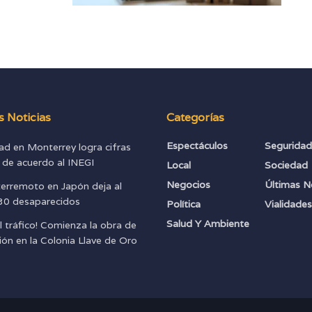
s Noticias
Categorías
Espectáculos
Segurida
ad en Monterrey logra cifras
s de acuerdo al INEGI
Local
Sociedad
Negocios
Últimas N
terremoto en Japón deja al
0 desaparecidos
Política
Vialidade
Salud Y Ambiente
l tráfico! Comienza la obra de
ión en la Colonia Llave de Oro