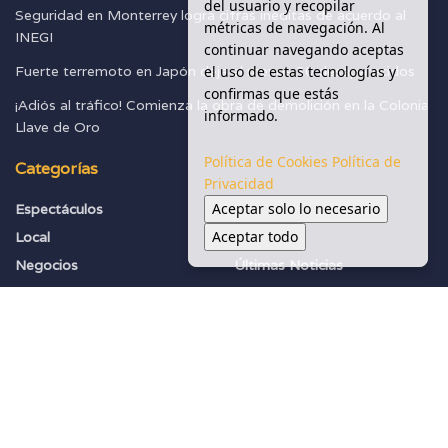
del usuario y recopilar
Seguridad en Monterrey logra cifras inéditas de acuerdo al
métricas de navegación. Al
INEGI
continuar navegando aceptas
el uso de estas tecnologías y
Fuerte terremoto en Japón deja al menos 30 desaparecidos
confirmas que estás
¡Adiós al tráfico! Comienza la obra de demolición en la Colonia
informado.
Llave de Oro
Política de Cookies
Política de
Categorías
Privacidad
Aceptar solo lo necesario
Espectáculos
Seguridad
Aceptar todo
Local
Sociedad
Negocios
Últimas Noticias
Política
Vialidades
Salud Y Ambiente