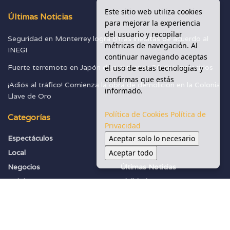
Este sitio web utiliza cookies
Últimas Noticias
para mejorar la experiencia
del usuario y recopilar
Seguridad en Monterrey logra cifras inéditas de acuerdo al
métricas de navegación. Al
INEGI
continuar navegando aceptas
Fuerte terremoto en Japón deja al menos 30 desaparecidos
el uso de estas tecnologías y
confirmas que estás
¡Adiós al tráfico! Comienza la obra de demolición en la Colonia
informado.
Llave de Oro
Política de Cookies
Política de
Categorías
Privacidad
Aceptar solo lo necesario
Espectáculos
Seguridad
Aceptar todo
Local
Sociedad
Negocios
Últimas Noticias
Política
Vialidades
Salud Y Ambiente