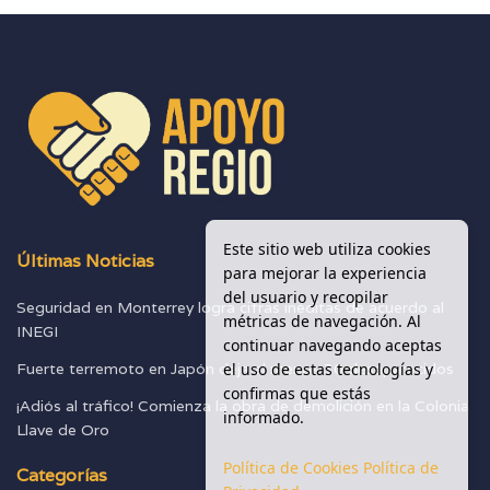
Este sitio web utiliza cookies
Últimas Noticias
para mejorar la experiencia
del usuario y recopilar
Seguridad en Monterrey logra cifras inéditas de acuerdo al
métricas de navegación. Al
INEGI
continuar navegando aceptas
el uso de estas tecnologías y
Fuerte terremoto en Japón deja al menos 30 desaparecidos
confirmas que estás
¡Adiós al tráfico! Comienza la obra de demolición en la Colonia
informado.
Llave de Oro
Política de Cookies
Política de
Categorías