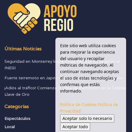
Este sitio web utiliza cookies
Últimas Noticias
para mejorar la experiencia
del usuario y recopilar
Seguridad en Monterrey logra cifras inéditas de acuerdo al
métricas de navegación. Al
INEGI
continuar navegando aceptas
el uso de estas tecnologías y
Fuerte terremoto en Japón deja al menos 30 desaparecidos
confirmas que estás
¡Adiós al tráfico! Comienza la obra de demolición en la Colonia
informado.
Llave de Oro
Política de Cookies
Política de
Categorías
Privacidad
Aceptar solo lo necesario
Espectáculos
Seguridad
Aceptar todo
Local
Sociedad