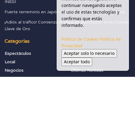
INEGI
continuar navegando aceptas
el uso de estas tecnologías y
Fuerte terremoto en Japón deja al menos 30 desaparecidos
confirmas que estás
¡Adiós al tráfico! Comienza la obra de demolición en la Colonia
informado.
Llave de Oro
Política de Cookies
Política de
Categorías
Privacidad
Aceptar solo lo necesario
Espectáculos
Seguridad
Aceptar todo
Local
Sociedad
Negocios
Últimas Noticias
Política
Vialidades
Salud Y Ambiente
© 2025 Apoyo Regio - Todos los derechos reservados.