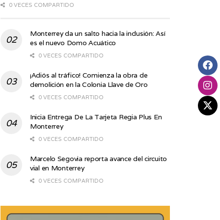
0 VECES COMPARTIDO
Monterrey da un salto hacia la inclusión: Así
es el nuevo Domo Acuático
0 VECES COMPARTIDO
¡Adiós al tráfico! Comienza la obra de
demolición en la Colonia Llave de Oro
0 VECES COMPARTIDO
Inicia Entrega De La Tarjeta Regia Plus En
Monterrey
0 VECES COMPARTIDO
Marcelo Segovia reporta avance del circuito
vial en Monterrey
0 VECES COMPARTIDO