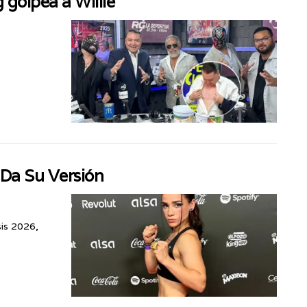
 golpea a Willie
 Da Su Versión
sis 2026,