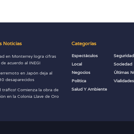
s Noticias
Categorías
Espectáculos
Segurida
ad en Monterrey logra cifras
s de acuerdo al INEGI
Local
Sociedad
Negocios
Últimas N
terremoto en Japón deja al
0 desaparecidos
Política
Vialidade
Salud Y Ambiente
l tráfico! Comienza la obra de
ión en la Colonia Llave de Oro