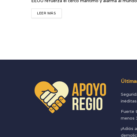
EEUU refuerza el cerco marítimo y alarma al mundo
LEER MÁS
Última
Segurid
inédita
Fuerte 
menos 3
¡Adiós a
demolic