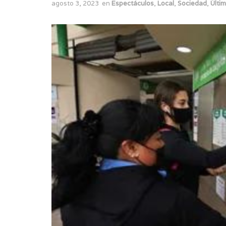
agosto 3, 2023
en
Espectáculos
,
Local
,
Sociedad
,
Últim