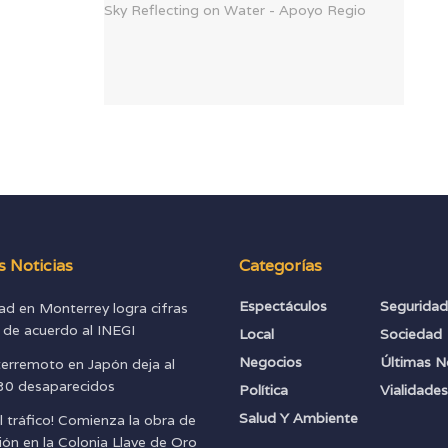
s Noticias
Categorías
Espectáculos
Segurida
ad en Monterrey logra cifras
s de acuerdo al INEGI
Local
Sociedad
Negocios
Últimas N
terremoto en Japón deja al
0 desaparecidos
Política
Vialidade
Salud Y Ambiente
l tráfico! Comienza la obra de
ión en la Colonia Llave de Oro