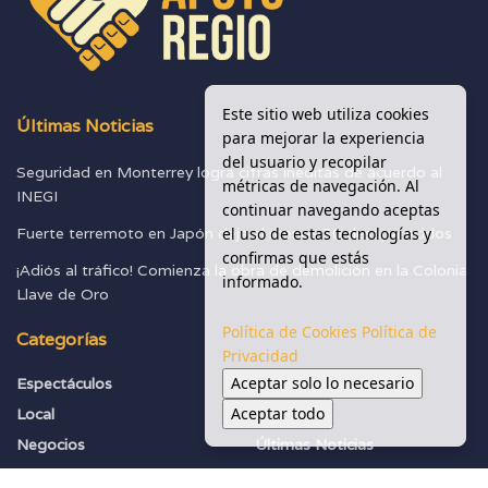
Este sitio web utiliza cookies
Últimas Noticias
para mejorar la experiencia
del usuario y recopilar
Seguridad en Monterrey logra cifras inéditas de acuerdo al
métricas de navegación. Al
INEGI
continuar navegando aceptas
el uso de estas tecnologías y
Fuerte terremoto en Japón deja al menos 30 desaparecidos
confirmas que estás
¡Adiós al tráfico! Comienza la obra de demolición en la Colonia
informado.
Llave de Oro
Política de Cookies
Política de
Categorías
Privacidad
Aceptar solo lo necesario
Espectáculos
Seguridad
Aceptar todo
Local
Sociedad
Negocios
Últimas Noticias
Política
Vialidades