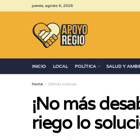
jueves, agosto 6, 2026
INICIO
LOCAL
POLÍTICA
SALUD Y AMBI
Home
Últimas noticias
¡No más desab
riego lo soluc