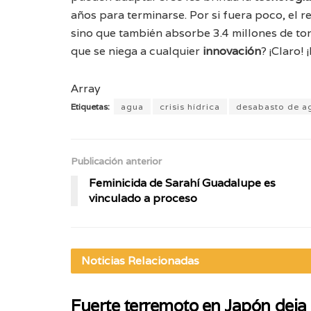
años para terminarse. Por si fuera poco, el 
sino que también absorbe 3.4 millones de t
que se niega a cualquier
innovación
? ¡Claro! 
Array
Etiquetas:
agua
crisis hídrica
desabasto de a
Publicación anterior
Feminicida de Sarahí Guadalupe es
vinculado a proceso
Noticias
Relacionadas
Fuerte terremoto en Japón deja