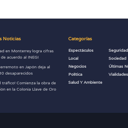
s Noticias
Categorías
Espectáculos
Segurida
ad en Monterrey logra cifras
s de acuerdo al INEGI
Local
Sociedad
Negocios
Últimas N
terremoto en Japón deja al
0 desaparecidos
Política
Vialidade
Salud Y Ambiente
l tráfico! Comienza la obra de
ión en la Colonia Llave de Oro