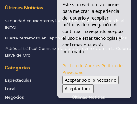
Este sitio web utiliza cookies
Últimas Noticias
para mejorar la experiencia
del usuario y recopilar
Seguridad en Monterrey logra cifras inéditas de acuerdo al
métricas de navegación. Al
INEGI
continuar navegando aceptas
el uso de estas tecnologías y
Fuerte terremoto en Japón deja al menos 30 desaparecidos
confirmas que estás
¡Adiós al tráfico! Comienza la obra de demolición en la Colonia
informado.
Llave de Oro
Política de Cookies
Política de
Categorías
Privacidad
Aceptar solo lo necesario
Espectáculos
Seguridad
Aceptar todo
Local
Sociedad
Negocios
Últimas Noticias
Política
Vialidades
Salud Y Ambiente