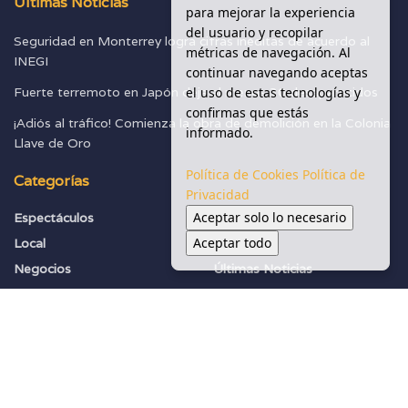
Últimas Noticias
para mejorar la experiencia
del usuario y recopilar
Seguridad en Monterrey logra cifras inéditas de acuerdo al
métricas de navegación. Al
INEGI
continuar navegando aceptas
el uso de estas tecnologías y
Fuerte terremoto en Japón deja al menos 30 desaparecidos
confirmas que estás
¡Adiós al tráfico! Comienza la obra de demolición en la Colonia
informado.
Llave de Oro
Política de Cookies
Política de
Categorías
Privacidad
Aceptar solo lo necesario
Espectáculos
Seguridad
Aceptar todo
Local
Sociedad
Negocios
Últimas Noticias
Política
Vialidades
Salud Y Ambiente