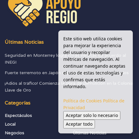
Este sitio web utiliza cookies
Últimas Noticias
para mejorar la experiencia
del usuario y recopilar
Seguridad en Monterrey logra cifras inéditas de acuerdo al
métricas de navegación. Al
INEGI
continuar navegando aceptas
el uso de estas tecnologías y
Fuerte terremoto en Japón deja al menos 30 desaparecidos
confirmas que estás
¡Adiós al tráfico! Comienza la obra de demolición en la Colonia
informado.
Llave de Oro
Política de Cookies
Política de
Categorías
Privacidad
Aceptar solo lo necesario
Espectáculos
Seguridad
Aceptar todo
Local
Sociedad
Negocios
Últimas Noticias